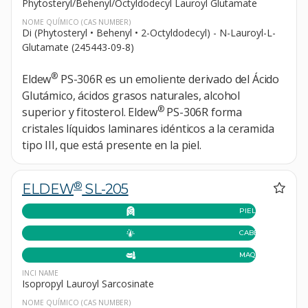
Phytosteryl/Behenyl/Octyldodecyl Lauroyl Glutamate
NOME QUÍMICO
(CAS NUMBER)
Di (Phytosteryl • Behenyl • 2-Octyldodecyl) - N-Lauroyl-L-
Glutamate (245443-09-8)
®
Eldew
PS-306R es un emoliente derivado del Ácido
Glutámico, ácidos grasos naturales, alcohol
®
superior y fitosterol. Eldew
PS-306R forma
cristales líquidos laminares idénticos a la ceramida
tipo III, que está presente en la piel.
®
ELDEW
SL-205
PIEL
CABELLO
MAQUILLAJE
INCI NAME
Isopropyl Lauroyl Sarcosinate
NOME QUÍMICO
(CAS NUMBER)