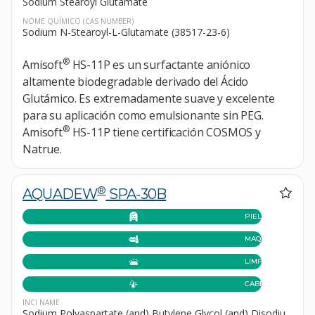
Sodium Stearoyl Glutamate
NOME QUÍMICO
(CAS NUMBER)
Sodium N-Stearoyl-L-Glutamate (38517-23-6)
®
Amisoft
HS-11P es un surfactante aniónico
altamente biodegradable derivado del Ácido
Glutámico. Es extremadamente suave y excelente
para su aplicación como emulsionante sin PEG.
®
Amisoft
HS-11P tiene certificación COSMOS y
Natrue.
®
AQUADEW
SPA-30B
PIEL
MAQUILLAJE
LIMPIEZA
CABELLO
INCI NAME
Sodium Polyaspartate (and) Butylene Glycol (and) Disodiu