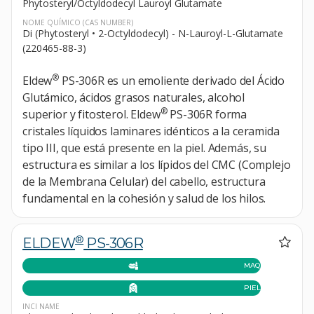
Phytosteryl/Octyldodecyl Lauroyl Glutamate
NOME QUÍMICO
(CAS NUMBER)
Di (Phytosteryl • 2-Octyldodecyl) - N-Lauroyl-L-Glutamate
(220465-88-3)
®
Eldew
PS-306R es un emoliente derivado del Ácido
Glutámico, ácidos grasos naturales, alcohol
®
superior y fitosterol. Eldew
PS-306R forma
cristales líquidos laminares idénticos a la ceramida
tipo III, que está presente en la piel. Además, su
estructura es similar a los lípidos del CMC (Complejo
de la Membrana Celular) del cabello, estructura
fundamental en la cohesión y salud de los hilos.
®
ELDEW
PS-306R
MAQUILLAJE
PIEL
INCI NAME