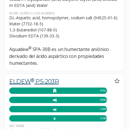
m EDTA (and) Water
NOME QUÍMICO
(CAS NUMBER)
DL-Aspartic acid, homopolymer, sodium salt (94525-01-6)
Water (7732-18-5)
1,3-Butanediol (107-88-0)
Disodium EDTA (139-33-3)
®
Aquadew
SPA-30B es un humectante aniónico
derivado del ácido aspártico con propiedades
humectantes.
®
ELDEW
PS-203R
PIEL
MAQUILLAJE
LIMPIEZA
CABELLO
INCI NAME