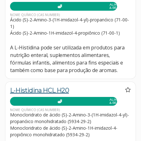
ALIMENTOS
& BEBIDAS
NOME QUÍMICO
(CAS NUMBER)
Ácido (S)-2-Amino-3-(1H-imidazol-4-yl)-propanóico (71-00-
1)
Ácido (S)-2-Amino-1H-imidazol-4-propiônico (71-00-1)
A L-Histidina pode ser utilizada em produtos para
nutrição enteral, suplementos alimentares,
fórmulas infantis, alimentos para fins especiais e
também como base para produção de aromas.
L-Histidina HCL H20
ALIMENTOS
& BEBIDAS
NOME QUÍMICO
(CAS NUMBER)
Monocloridrato de ácido (S)-2-Amino-3-(1H-imidazol-4-yl)-
propanóico monohidratado (5934-29-2)
Monocloridrato de ácido (S)-2-Amino-1H-imidazol-4-
propiônico monohidratado (5934-29-2)