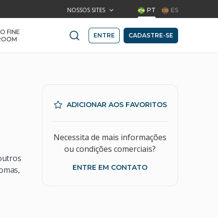
NOSSOS SITES
PT
ES
IO FINE
ENTRE
CADASTRE-SE
ROOM
ADICIONAR AOS FAVORITOS
Necessita de mais informações
ou condições comerciais?
outros
ENTRE EM CONTATO
romas,