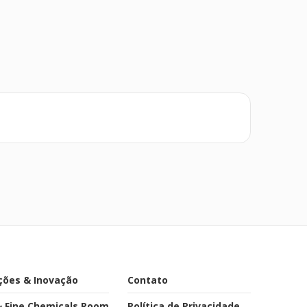
ções & Inovação
Contato
& Fine Chemicals Room
Política de Privacidade