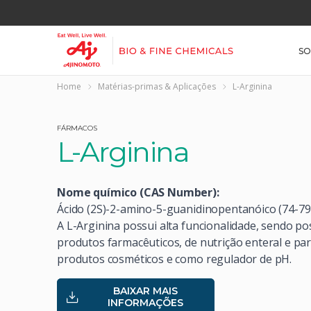
Ir direto ao conteúdo
SO
Home
Matérias-primas & Aplicações
L-Arginina
FÁRMACOS
L-Arginina
Nome químico (CAS Number):
Ácido (2S)-2-amino-5-guanidinopentanóico (74-79
A L-Arginina possui alta funcionalidade, sendo p
produtos farmacêuticos, de nutrição enteral e p
produtos cosméticos e como regulador de pH.
BAIXAR MAIS
INFORMAÇÕES