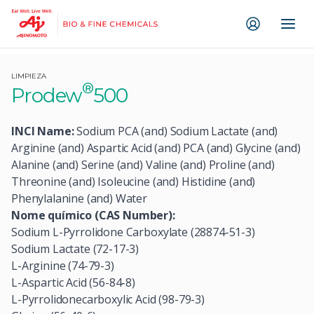
Ir direto ao conteúdo
LIMPIEZA
®
Prodew
500
INCI Name:
Sodium PCA (and) Sodium Lactate (and)
Arginine (and) Aspartic Acid (and) PCA (and) Glycine (and)
Alanine (and) Serine (and) Valine (and) Proline (and)
Threonine (and) Isoleucine (and) Histidine (and)
Phenylalanine (and) Water
Nome químico (CAS Number):
Sodium L-Pyrrolidone Carboxylate (28874-51-3)
Sodium Lactate (72-17-3)
L-Arginine (74-79-3)
L-Aspartic Acid (56-84-8)
L-Pyrrolidonecarboxylic Acid (98-79-3)